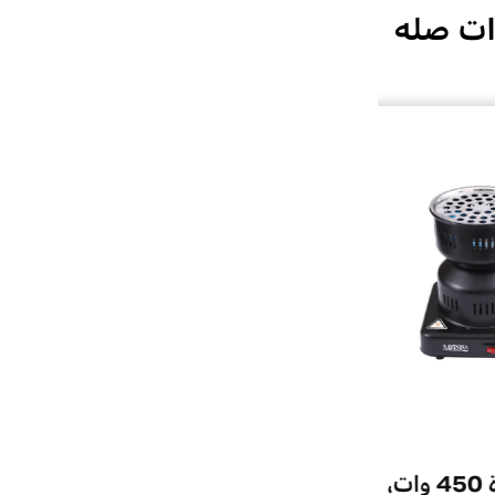
ات صله
ي مناسب
موقد الشيشة بقدرة 450 وات،