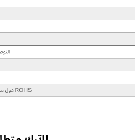
BS/AS/2
CE CB GS دول مجلس التعاون الخليجي ROHS
اترك متطلباتك وسنتصل بك!