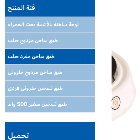
فئة المنتج
لوحة ساخنة بالأشعة تحت الحمراء
طبق ساخن مزدوج صلب
طبق ساخن مفرد صلب
طبق ساخن مزدوج حلزوني
طبق تسخين حلزوني فردي
طبق تسخين صغير 500 واط
تحميل