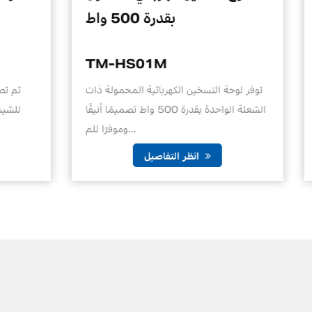
ذو اللفائف الساخنة للسفر
TM-HS03M
يعتبر موقد الفحم الكهربائي الصغير ذو اللفائف
توفر لوحة ال
الساخنة من ترافيل إلكتريك حل طهي مدمج
ومتعدد الاستخداما...
انظر التفاصيل