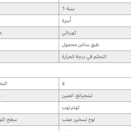
1 سنة
أُسرَة
كهربائي
م
طبق ساخن محمول
التحكم في درجة الحرارة
لا
التح
تشجيانغ، الصين
م
كونترتوب
لوح تسخين صلب
سطح اللو