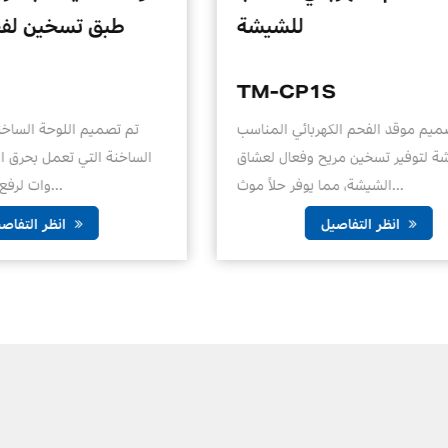
بقدرة 500 واط
P1S
TM-HS01M
تسخين الكهربائية المحمولة ذات
تم تصميم موقد الفحم الكهربا
الشعلة الواحدة بقدرة 500 واط تصميمًا أنيقًا
للشيشة لتوفير تسخين مريح و
وموفرًا للم...
الشيشة، مما يوفر حلاً موث...
انظر التفاصيل
انظر التفاصيل