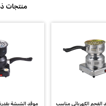
منتجات ذ
خين كهربائي محمول
موقد الفحم الكهربائ