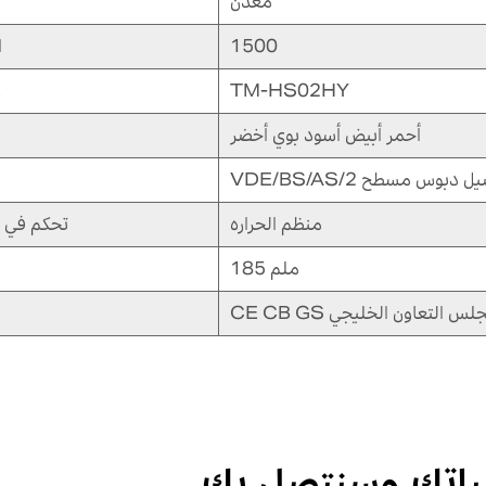
معدن
1500
ا
TM-HS02HY
ر
أحمر أبيض أسود بوي أخضر
VDE/ التوصيل دبوس مسطح
منظم الحراره
تحكم في د
185 ملم