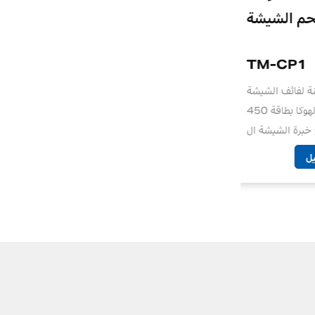
للشيشة
طبق تسخين لفحم الشيشة
TM-CP1
TM-C
ئي المناسب
تم تصميم اللوحة الساخنة لفائف الشيشة
فعال لعشاق
الساخنة التي تعمل بحرق الهوكا بطاقة 450
وات لرفع خبرة الشيشة ال...
انظر التفاصيل