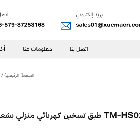
بريد إلكتروني
اتصل
6-579-87253168
sales01@xuemacn.c
اتصل بنا
معلومات عنا
أخب
الصفحة الرئيسية
/
ائي منزلي بشعلة واحدة TM-HS02HY