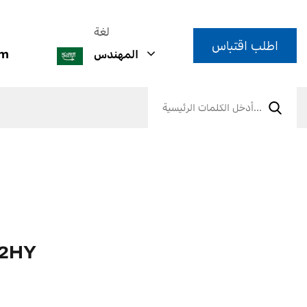
لغة
اطلب اقتباس
المهندس
om
طبق تسخين كهرب