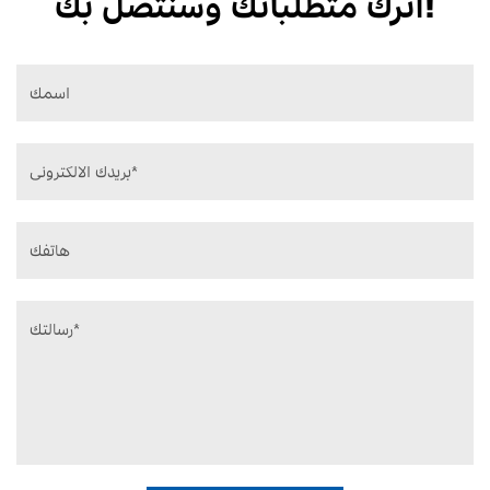
اترك متطلباتك وسنتصل بك!