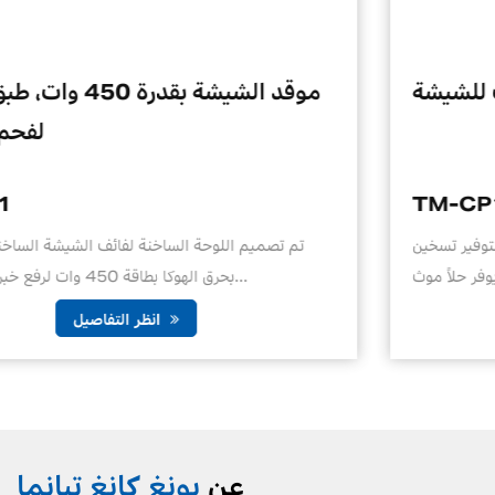
قد الفحم الكهربائي مناسب للشيشة
TM-CP1S
قد الفحم الكهربائي المناسب للشيشة لتوفير تسخين
تم تصميم
مريح وفعال لعشاق الشيشة، مما يوفر حلاً موث...
انظر التفاصيل
عن
يونغ كانغ تيانما