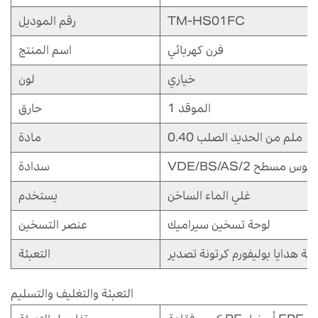
TM-HS01FC
رقم الموديل
فرن كهربائي
اسم المنتج
خياري
لون
1 الموقد
حارق
0.40 ملم من الحديد الصلب
مادة
التوصيل دبوس مسطح
سدادة
غلي الماء الساخن
يستخدم
لوحة تسخين سيراميك
عنصر التسخين
لبة هدايا بوليفورم كرتونة تصدير
التعبئة
التعبئة والتغليف والتسليم