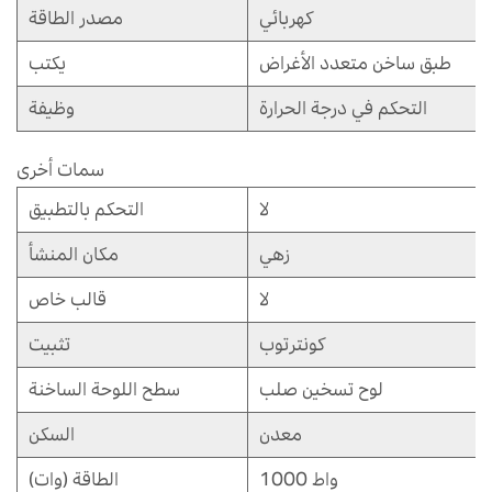
كهربائي
مصدر الطاقة
طبق ساخن متعدد الأغراض
يكتب
التحكم في درجة الحرارة
وظيفة
سمات أخرى
لا
التحكم بالتطبيق
زهي
مكان المنشأ
لا
قالب خاص
كونترتوب
تثبيت
لوح تسخين صلب
سطح اللوحة الساخنة
معدن
السكن
1000 واط
الطاقة (وات)